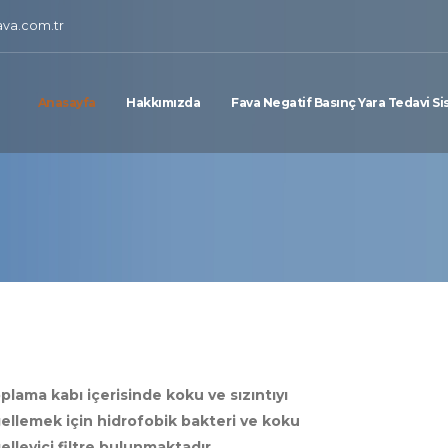
ava.com.tr
Anasayfa
Hakkımızda
Fava Negatif Basınç Yara Tedavi Si
oplama kabı içerisinde koku ve sızıntıyı
ellemek için hidrofobik bakteri ve koku
elleyici filtre bulunmaktadır.