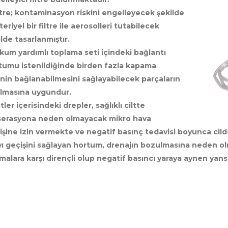
iltre; kontaminasyon riskini engelleyecek şekilde
eriyel bir filtre ile aerosolleri tutabilecek
lde tasarlanmıştır.
akum yardımlı toplama seti içindeki bağlantı
tumu istenildiğinde birden fazla kapama
inin bağlanabilmesini sağlayabilecek parçaların
ılmasına uygundur.
tler içerisindeki drepler, sağlıklı ciltte
erasyona neden olmayacak mikro hava
işine izin vermekte ve negatif basınç tedavisi boyunca cild
ıvı geçişini sağlayan hortum, drenajın bozulmasına neden 
ılmalara karşı dirençli olup negatif basıncı yaraya aynen yans