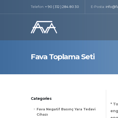
Telefon:
+ 90 ( 312 ) 284 80 30
E-Posta:
info@f
Fava Toplama Seti
Categories
* T
Fava Negatif Basınç Yara Tedavi
eng
Cihazı
eng