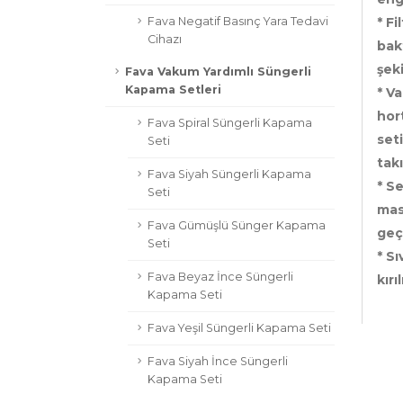
Fava Negatif Basınç Yara Tedavi
* F
Cihazı
bakt
şeki
Fava Vakum Yardımlı Süngerli
Kapama Setleri
* V
hor
Fava Spiral Süngerli Kapama
set
Seti
tak
Fava Siyah Süngerli Kapama
* Se
Seti
mas
Fava Gümüşlü Sünger Kapama
geç
Seti
* S
Fava Beyaz İnce Süngerli
kır
Kapama Seti
Fava Yeşil Süngerli Kapama Seti
Fava Siyah İnce Süngerli
Kapama Seti